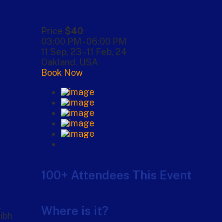
Price
$40
03:00 PM - 06:00 PM
11 Sep, 23 - 11 Feb, 24
Oakland, USA
Book Now
100+ Attendees This Event
l
Where is it?
nibh